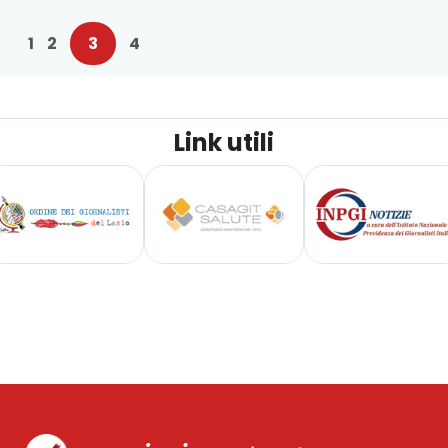
1
2
3
4
Link utili