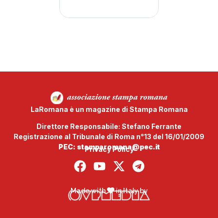
LaRomana è un magazine di Stampa Romana
Direttore Responsabile: Stefano Ferrante
Registrazione al Tribunale di Roma n°13 del 16/01/2009
PEC: stamparomana@pec.it
Privacy Policy
Made with
in Italy by