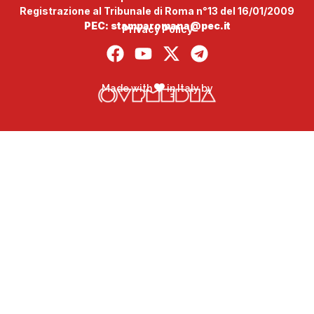
Registrazione al Tribunale di Roma n°13 del 16/01/2009
PEC: stamparomana@pec.it
Privacy Policy
Made with
in Italy by