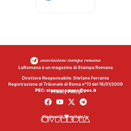
LaRomana è un magazine di Stampa Romana
Direttore Responsabile: Stefano Ferrante
Registrazione al Tribunale di Roma n°13 del 16/01/2009
PEC: stamparomana@pec.it
Privacy Policy
Made with
in Italy by