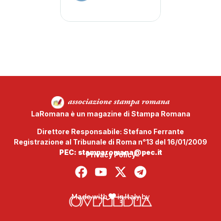
LaRomana è un magazine di Stampa Romana
Direttore Responsabile: Stefano Ferrante
Registrazione al Tribunale di Roma n°13 del 16/01/2009
PEC: stamparomana@pec.it
Privacy Policy
Made with
in Italy by