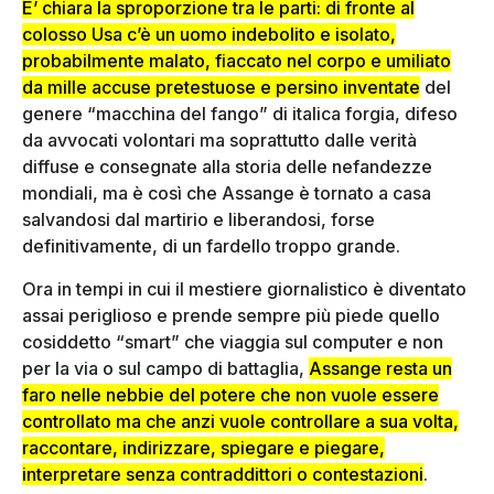
E’ chiara la sproporzione tra le parti: di fronte al
colosso Usa c’è un uomo indebolito e isolato,
probabilmente malato, fiaccato nel corpo e umiliato
da mille accuse pretestuose e persino inventate
del
genere “macchina del fango” di italica forgia, difeso
da avvocati volontari ma soprattutto dalle verità
diffuse e consegnate alla storia delle nefandezze
mondiali, ma è così che Assange è tornato a casa
salvandosi dal martirio e liberandosi, forse
definitivamente, di un fardello troppo grande.
Ora in tempi in cui il mestiere giornalistico è diventato
assai periglioso e prende sempre più piede quello
cosiddetto “smart” che viaggia sul computer e non
per la via o sul campo di battaglia,
Assange resta un
faro nelle nebbie del potere che non vuole essere
controllato ma che anzi vuole controllare a sua volta,
raccontare, indirizzare, spiegare e piegare,
interpretare senza contraddittori o contestazioni
.