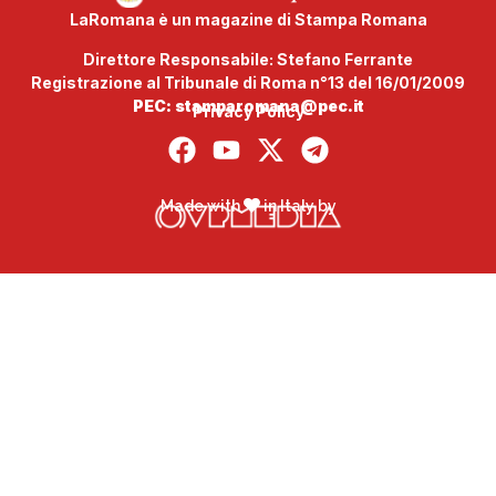
LaRomana è un magazine di Stampa Romana
Direttore Responsabile: Stefano Ferrante
Registrazione al Tribunale di Roma n°13 del 16/01/2009
PEC: stamparomana@pec.it
Privacy Policy
Made with
in Italy by