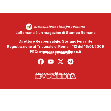
LaRomana è un magazine di Stampa Romana
Direttore Responsabile: Stefano Ferrante
Registrazione al Tribunale di Roma n°13 del 16/01/2009
PEC: stamparomana@pec.it
Privacy Policy
Made with
in Italy by