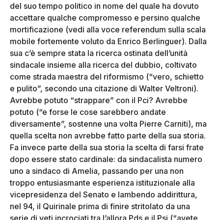
del suo tempo politico in nome del quale ha dovuto
accettare qualche compromesso e persino qualche
mortificazione (vedi alla voce referendum sulla scala
mobile fortemente voluto da Enrico Berlinguer). Dalla
sua c’è sempre stata la ricerca ostinata dell’unità
sindacale insieme alla ricerca del dubbio, coltivato
come strada maestra del riformismo (“vero, schietto
e pulito”, secondo una citazione di Walter Veltroni).
Avrebbe potuto “strappare” con il Pci? Avrebbe
potuto (“e forse le cose sarebbero andate
diversamente”, sostenne una volta Pierre Carniti), ma
quella scelta non avrebbe fatto parte della sua storia.
Fa invece parte della sua storia la scelta di farsi frate
dopo essere stato cardinale: da sindacalista numero
uno a sindaco di Amelia, passando per una non
troppo entusiasmante esperienza istituzionale alla
vicepresidenza del Senato e lambendo addirittura,
nel 94, il Quirinale prima di finire stritolato da una
serie di veti incrociati tra l’allora Pds e il Psi (“avete