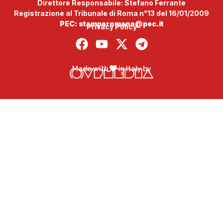
Direttore Responsabile: Stefano Ferrante
Registrazione al Tribunale di Roma n°13 del 16/01/2009
PEC: stamparomana@pec.it
Privacy Policy
Made with
in Italy by