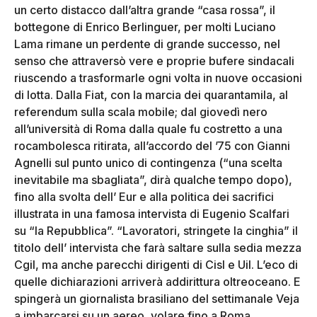
un certo distacco dall’altra grande “casa rossa”, il
bottegone di Enrico Berlinguer, per molti Luciano
Lama rimane un perdente di grande successo, nel
senso che attraversò vere e proprie bufere sindacali
riuscendo a trasformarle ogni volta in nuove occasioni
di lotta. Dalla Fiat, con la marcia dei quarantamila, al
referendum sulla scala mobile; dal giovedì nero
all’università di Roma dalla quale fu costretto a una
rocambolesca ritirata, all’accordo del ’75 con Gianni
Agnelli sul punto unico di contingenza (“una scelta
inevitabile ma sbagliata”, dirà qualche tempo dopo),
fino alla svolta dell’ Eur e alla politica dei sacrifici
illustrata in una famosa intervista di Eugenio Scalfari
su “la Repubblica”. “Lavoratori, stringete la cinghia” il
titolo dell’ intervista che farà saltare sulla sedia mezza
Cgil, ma anche parecchi dirigenti di Cisl e Uil. L’eco di
quelle dichiarazioni arriverà addirittura oltreoceano. E
spingerà un giornalista brasiliano del settimanale Veja
a imbarcarsi su un aereo, volare fino a Roma,