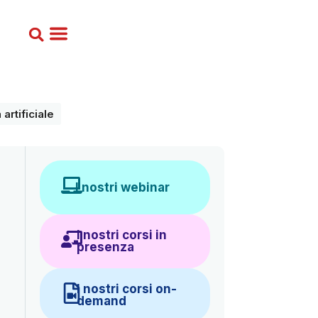
 artificiale
I nostri webinar
I nostri corsi in
presenza
I nostri corsi on-
demand